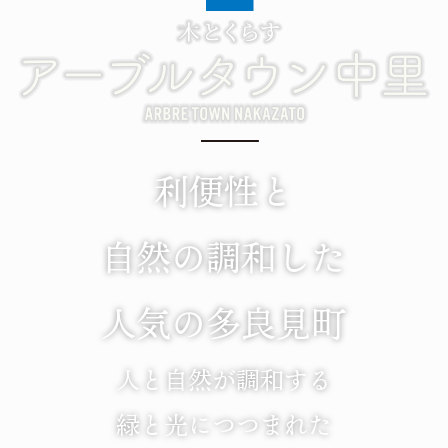
利便性と
自然の調和した
人気の多良見町
人と自然が調和する
緑と光につつまれた