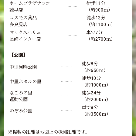
ホームプラザナフコ
徒歩11分
･････････
諫早店
（約900ｍ）
コスモス薬品
徒歩13分
･････････
多良見店
（約1100ｍ）
マックスバリュ
車で7分
･････････
長崎インター店
（約2700ｍ）
【公園】
徒歩8分
中里河畔公園
･････････
（約650ｍ）
徒歩10分
中里ホタルの里
･････････
（約1000ｍ）
なごみの里
徒歩24分
･････････
運動公園
（約2000ｍ）
車で8分
のぞみ公園
･････････
（約3500ｍ）
※掲載の距離は地図上の概測距離です。