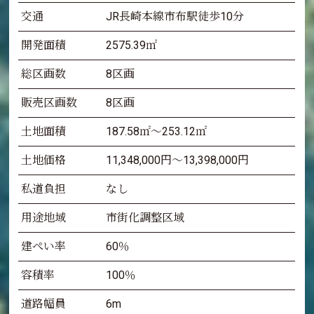
交通
JR長崎本線市布駅徒歩10分
開発面積
2575.39㎡
総区画数
8区画
販売区画数
8区画
土地面積
187.58㎡～253.12㎡
土地価格
11,348,000円～13,398,000円
私道負担
なし
用途地域
市街化調整区域
建ぺい率
60％
容積率
100％
道路幅員
6m