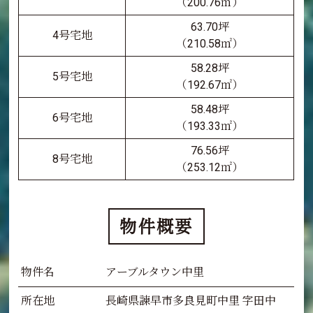
（200.76㎡）
63.70坪
4号宅地
（210.58㎡）
58.28坪
5号宅地
（192.67㎡）
58.48坪
6号宅地
（193.33㎡）
76.56坪
8号宅地
（253.12㎡）
物件概要
物件名
アーブルタウン中里
所在地
長崎県諫早市多良見町中里 字田中