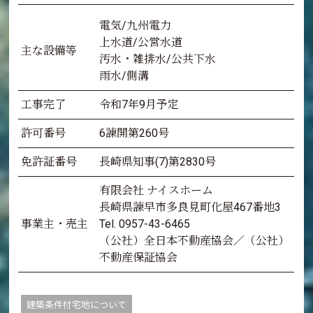
電気/九州電力
上水道/公営水道
主な設備等
汚水・雑排水/公共下水
雨水/側溝
工事完了
令和7年9月予定
許可番号
6諫開第260号
免許証番号
長崎県知事(7)第2830号
有限会社 ナイスホーム
長崎県諫早市多良見町化屋467番地3
事業主・売主
Tel. 0957-43-6465
（公社）全日本不動産協会／（公社）
不動産保証協会
建築条件付宅地について