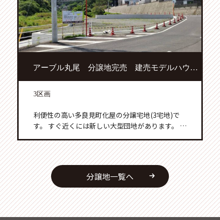
Mastodon
Email
共
有
アーブル丸尾 分譲地完売 建売モデルハウス建築中
3区画
利便性の高い多良見町化屋の分譲宅地(3宅地)で
す。 すぐ近くには新しい大型団地があります。 車
で5分ほどの範囲に、まるたか生鮮市場多良見
Facebook
店・アクロスプラザ諫早等の商業施設がありま
す。 分譲宅地は完売いたしました。 現在、 […]
Mastodon
分譲地一覧へ
Email