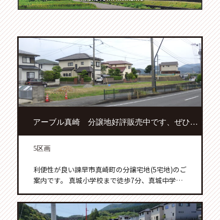
アーブル真崎 分譲地好評販売中です、ぜひご検討ください！
5区画
利便性が良い諫早市真崎町の分譲宅地(5宅地)のご
案内です。 真城小学校まで徒歩7分、真城中学校
まで徒歩14分、 イオンタウン諫早西部台まで徒
Facebook
歩7分の生活便利地です。 徳永建設(株)の建築条
件付き宅地として販売いたします。 […]